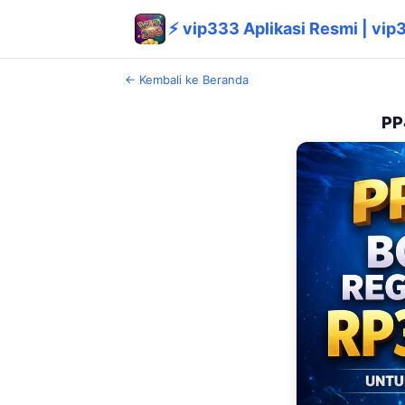
⚡ vip333 Aplikasi Resmi | vip
← Kembali ke Beranda
PP