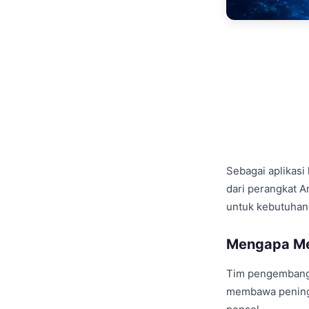
Sebagai aplikasi
dari perangkat 
untuk kebutuhan
Mengapa Me
Tim pengembang 
membawa peningka