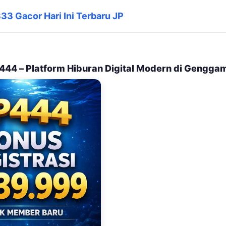
333 Gacor Hari Ini Terbaru JP
444 – Platform Hiburan Digital Modern di Gengga